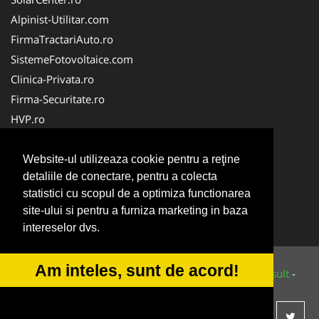
Alpinist-Utilitar.com
FirmaTractariAuto.ro
SistemeFotovoltaice.com
Clinica-Privata.ro
Firma-Securitate.ro
HVP.ro
Oftalmologul.ro
Cabinet-Individual.ro
Website-ul utilizeaza cookie pentru a reţine
detaliile de conectare, pentru a colecta
CentraleBoilere.ro
statistici cu scopul de a optimiza functionarea
CentruInchirieri.ro
site-ului si pentru a furniza marketing in baza
NonStopDeschis.ro
intereselor dvs.
Am inteles, sunt de acord!
© 2014-2026 Powered by
VilonMedia
&
Tokaido Consult
-
ANPC
SOL