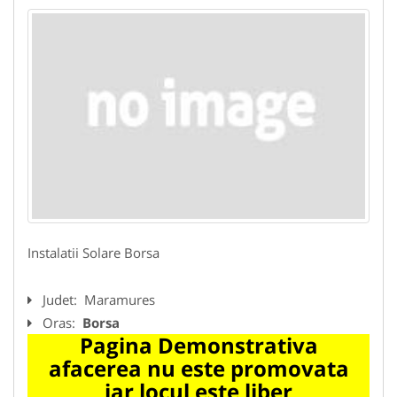
Instalatii Solare Borsa
Judet:
Maramures
Oras:
Borsa
Pagina Demonstrativa
afacerea nu este promovata
iar locul este liber