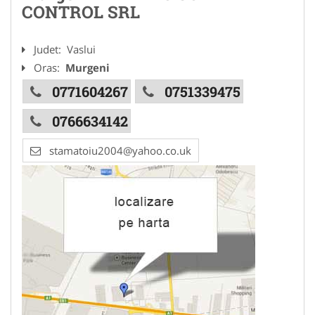
CONTROL SRL
Judet:
Vaslui
Oras:
Murgeni
0771604267
0751339475
0766634142
stamatoiu2004@yahoo.co.uk