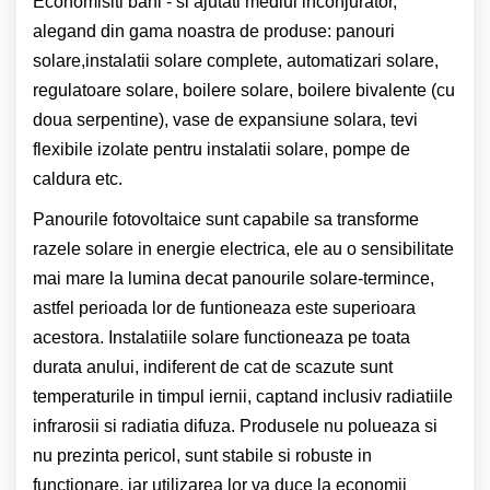
Economisiti bani - si ajutati mediul inconjurator,
alegand din gama noastra de produse: panouri
solare,instalatii solare complete, automatizari solare,
regulatoare solare, boilere solare, boilere bivalente (cu
doua serpentine), vase de expansiune solara, tevi
flexibile izolate pentru instalatii solare, pompe de
caldura etc.
Panourile fotovoltaice sunt capabile sa transforme
razele solare in energie electrica, ele au o sensibilitate
mai mare la lumina decat panourile solare-termince,
astfel perioada lor de funtioneaza este superioara
acestora. Instalatiile solare functioneaza pe toata
durata anului, indiferent de cat de scazute sunt
temperaturile in timpul iernii, captand inclusiv radiatiile
infrarosii si radiatia difuza. Produsele nu polueaza si
nu prezinta pericol, sunt stabile si robuste in
functionare, iar utilizarea lor va duce la economii