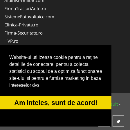
Alpinist-Utilitar.com
FirmaTractariAuto.ro
SistemeFotovoltaice.com
Clinica-Privata.ro
Firma-Securitate.ro
HVP.ro
Oftalmologul.ro
Cabinet-Individual.ro
Website-ul utilizeaza cookie pentru a reţine
detaliile de conectare, pentru a colecta
CentraleBoilere.ro
statistici cu scopul de a optimiza functionarea
CentruInchirieri.ro
site-ului si pentru a furniza marketing in baza
NonStopDeschis.ro
intereselor dvs.
Am inteles, sunt de acord!
© 2014-2026 Powered by
VilonMedia
&
Tokaido Consult
-
ANPC
SOL