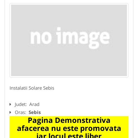
Instalatii Solare Sebis
Judet:
Arad
Oras:
Sebis
Pagina Demonstrativa
afacerea nu este promovata
iar locul este liber