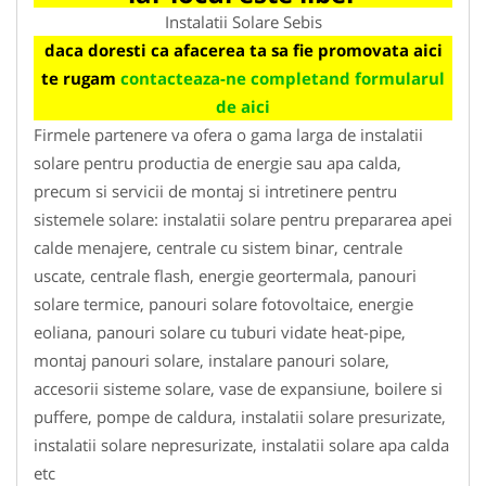
Instalatii Solare Sebis
daca doresti ca afacerea ta sa fie promovata aici
te rugam
contacteaza-ne completand formularul
de aici
Firmele partenere va ofera o gama larga de instalatii
solare pentru productia de energie sau apa calda,
precum si servicii de montaj si intretinere pentru
sistemele solare: instalatii solare pentru prepararea apei
calde menajere, centrale cu sistem binar, centrale
uscate, centrale flash, energie geortermala, panouri
solare termice, panouri solare fotovoltaice, energie
eoliana, panouri solare cu tuburi vidate heat-pipe,
montaj panouri solare, instalare panouri solare,
accesorii sisteme solare, vase de expansiune, boilere si
puffere, pompe de caldura, instalatii solare presurizate,
instalatii solare nepresurizate, instalatii solare apa calda
etc