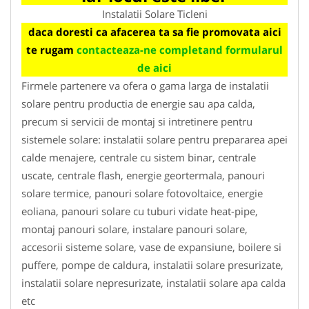
Instalatii Solare Ticleni
daca doresti ca afacerea ta sa fie promovata aici
te rugam
contacteaza-ne completand formularul
de aici
Firmele partenere va ofera o gama larga de instalatii
solare pentru productia de energie sau apa calda,
precum si servicii de montaj si intretinere pentru
sistemele solare: instalatii solare pentru prepararea apei
calde menajere, centrale cu sistem binar, centrale
uscate, centrale flash, energie geortermala, panouri
solare termice, panouri solare fotovoltaice, energie
eoliana, panouri solare cu tuburi vidate heat-pipe,
montaj panouri solare, instalare panouri solare,
accesorii sisteme solare, vase de expansiune, boilere si
puffere, pompe de caldura, instalatii solare presurizate,
instalatii solare nepresurizate, instalatii solare apa calda
etc