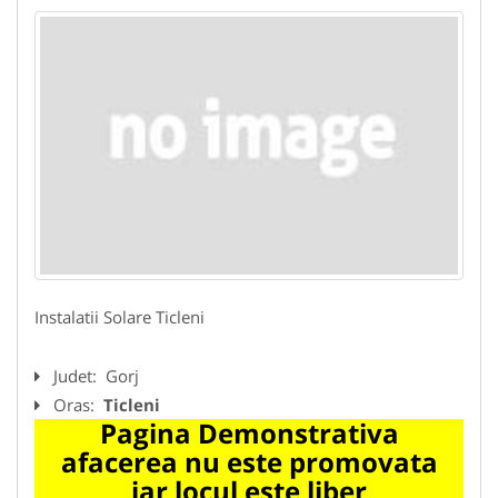
Instalatii Solare Ticleni
Judet:
Gorj
Oras:
Ticleni
Pagina Demonstrativa
afacerea nu este promovata
iar locul este liber