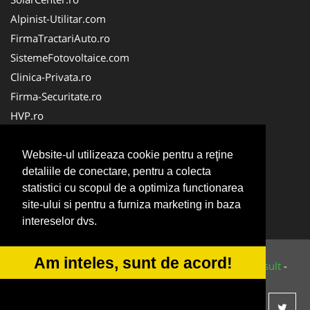
Alpinist-Utilitar.com
FirmaTractariAuto.ro
SistemeFotovoltaice.com
Clinica-Privata.ro
Firma-Securitate.ro
HVP.ro
Oftalmologul.ro
Cabinet-Individual.ro
Website-ul utilizeaza cookie pentru a reţine
detaliile de conectare, pentru a colecta
CentraleBoilere.ro
statistici cu scopul de a optimiza functionarea
CentruInchirieri.ro
site-ului si pentru a furniza marketing in baza
NonStopDeschis.ro
intereselor dvs.
Am inteles, sunt de acord!
© 2014-2026 Powered by
VilonMedia
&
Tokaido Consult
-
ANPC
SOL